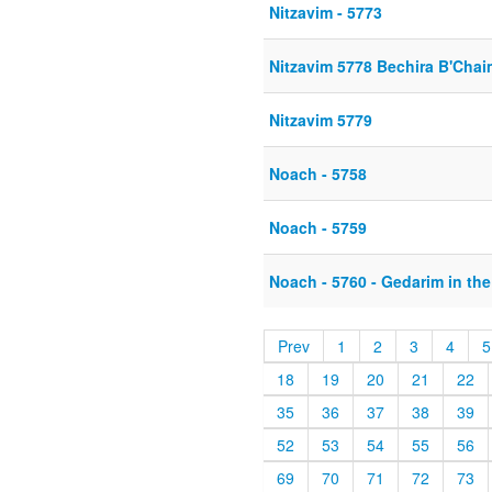
Nitzavim - 5773
Nitzavim 5778 Bechira B'Chai
Nitzavim 5779
Noach - 5758
Noach - 5759
Noach - 5760 - Gedarim in the
Prev
1
2
3
4
5
18
19
20
21
22
35
36
37
38
39
52
53
54
55
56
69
70
71
72
73