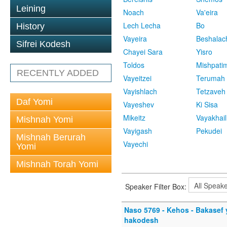
Leining
Noach
Va'eira
Lech Lecha
Bo
History
Vayeira
Beshalac
Sifrei Kodesh
Chayei Sara
Yisro
Toldos
Mishpati
RECENTLY ADDED
Vayeitzei
Terumah
Vayishlach
Tetzaveh
Daf Yomi
Vayeshev
Ki Sisa
Mikeitz
Vayakhail
Mishnah Yomi
Vayigash
Pekudei
Mishnah Berurah
Vayechi
Yomi
Mishnah Torah Yomi
Speaker Filter Box:
Naso 5769 - Kehos - Bakasef 
hakodesh