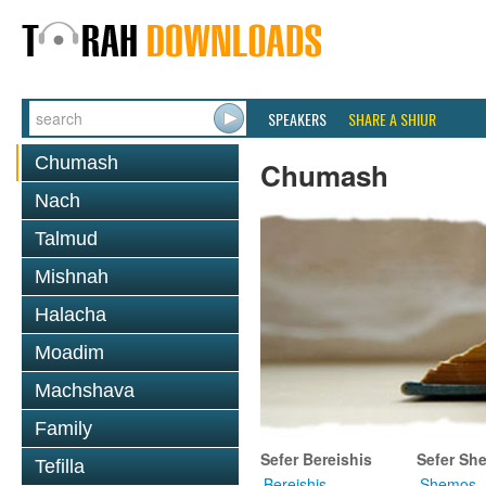
SPEAKERS
SHARE A SHIUR
Chumash
Chumash
Nach
Talmud
Mishnah
Halacha
Moadim
Machshava
Family
Sefer Bereishis
Sefer Sh
Tefilla
Bereishis
Shemos