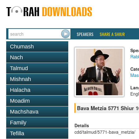
SPEAKERS
SHARE A SHIUR
Chumash
Spe
Rabb
Nach
Talmud
Cat
Mas
Mishnah
Lan
Halacha
Engl
Moadim
Bava Metzia 5771 Shiur 1
Machshava
Family
Details
cdd/talmud/5771-bava_metzia/
Tefilla