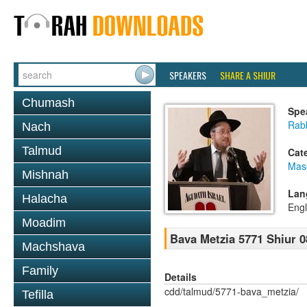
SPEAKERS
SHARE A SHIUR
Chumash
Spe
Rabb
Nach
Talmud
Cat
Mas
Mishnah
Lan
Halacha
Engl
Moadim
Bava Metzia 5771 Shiur 0
Machshava
Family
Details
cdd/talmud/5771-bava_metzia/
Tefilla