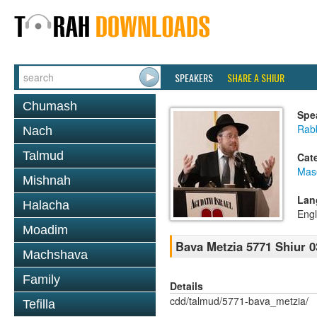
SPEAKERS
SHARE A SHIUR
Chumash
Spe
Rabb
Nach
Talmud
Cat
Mas
Mishnah
Lan
Halacha
Engl
Moadim
Bava Metzia 5771 Shiur 0
Machshava
Family
Details
cdd/talmud/5771-bava_metzia/
Tefilla