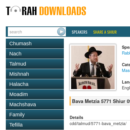
SPEAKERS
SHARE A SHIUR
Chumash
Spe
Rabb
Nach
Talmud
Cat
Mas
Mishnah
Lan
Halacha
Engl
Moadim
Bava Metzia 5771 Shiur 0
Machshava
Family
Details
cdd/talmud/5771-bava_metzia/
Tefilla