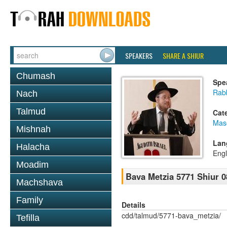
SPEAKERS
SHARE A SHIUR
Chumash
Spe
Rabb
Nach
Talmud
Cat
Mas
Mishnah
Lan
Halacha
Engl
Moadim
Bava Metzia 5771 Shiur 0
Machshava
Family
Details
cdd/talmud/5771-bava_metzia/
Tefilla