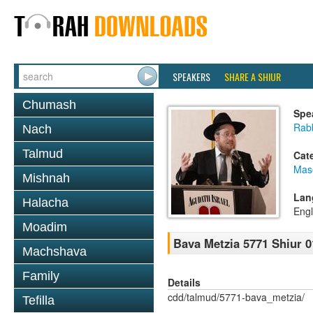
SPEAKERS
SHARE A SHIUR
Chumash
Spe
Rabb
Nach
Talmud
Cat
Mas
Mishnah
Lan
Halacha
Engl
Moadim
Bava Metzia 5771 Shiur 0
Machshava
Family
Details
cdd/talmud/5771-bava_metzia/
Tefilla