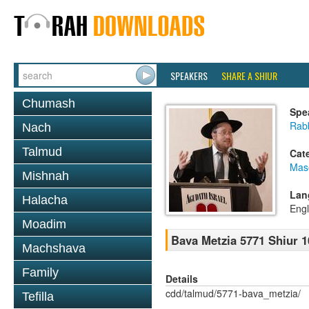
SPEAKERS
SHARE A SHIUR
Chumash
Spe
Rabb
Nach
Talmud
Cat
Mas
Mishnah
Lan
Halacha
Engl
Moadim
Bava Metzia 5771 Shiur 1
Machshava
Family
Details
cdd/talmud/5771-bava_metzia/
Tefilla