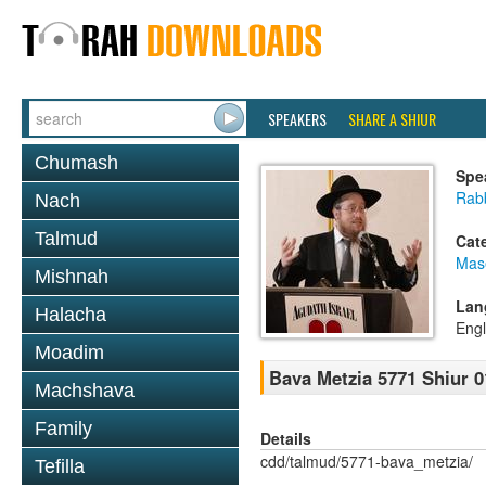
SPEAKERS
SHARE A SHIUR
Chumash
Spe
Rabb
Nach
Talmud
Cat
Mas
Mishnah
Lan
Halacha
Engl
Moadim
Bava Metzia 5771 Shiur 0
Machshava
Family
Details
cdd/talmud/5771-bava_metzia/
Tefilla