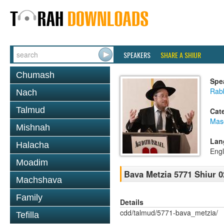
SPEAKERS
SHARE A SHIUR
Chumash
Spe
Rabb
Nach
Talmud
Cat
Mas
Mishnah
Lan
Halacha
Engl
Moadim
Bava Metzia 5771 Shiur 0
Machshava
Family
Details
cdd/talmud/5771-bava_metzia/
Tefilla