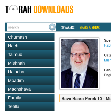
SPEAKERS
SHARE A SHIUR
Chumash
Spe
Rabb
Nach
Talmud
Cat
Mis
Mishnah
Lan
Halacha
Engl
Moadim
Machshava
Family
Bava Basra Perek 10 - M
Tefilla