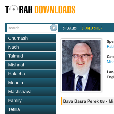
SPEAKERS
SHARE A SHIUR
Chumash
Spe
Rabb
Nach
Talmud
Cat
Mis
Mishnah
Lan
Halacha
Engl
Moadim
Machshava
Family
Bava Basra Perek 08 - M
Tefilla