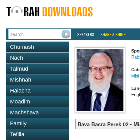
SPEAKERS
SHARE A SHIUR
Chumash
Spe
Rabb
Nach
Talmud
Cat
Mis
Mishnah
Lan
Halacha
Engl
Moadim
Machshava
Family
Bava Basra Perek 02 - M
Tefilla