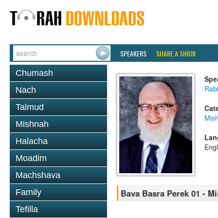
SPEAKERS
SHARE A SHIUR
Chumash
Spe
Rabb
Nach
Talmud
Cat
Mis
Mishnah
Lan
Halacha
Engl
Moadim
Machshava
Family
Bava Basra Perek 01 - M
Tefilla