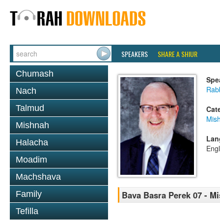
SPEAKERS
SHARE A SHIUR
Chumash
Spe
Rabb
Nach
Talmud
Cat
Mis
Mishnah
Lan
Halacha
Engl
Moadim
Machshava
Family
Bava Basra Perek 07 - M
Tefilla