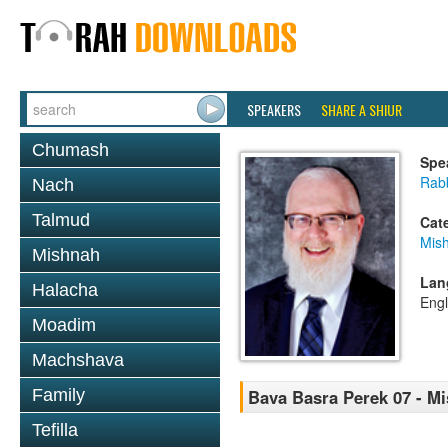
SPEAKERS
SHARE A SHIUR
Chumash
Spe
Rabb
Nach
Talmud
Cat
Mis
Mishnah
Lan
Halacha
Engl
Moadim
Machshava
Family
Bava Basra Perek 07 - M
Tefilla