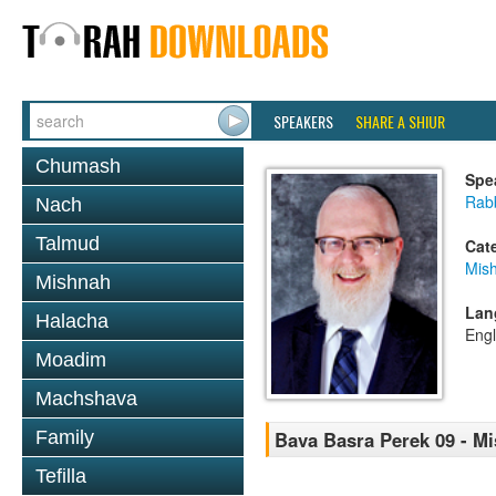
SPEAKERS
SHARE A SHIUR
Chumash
Spe
Rabb
Nach
Talmud
Cat
Mis
Mishnah
Lan
Halacha
Engl
Moadim
Machshava
Family
Bava Basra Perek 09 - M
Tefilla