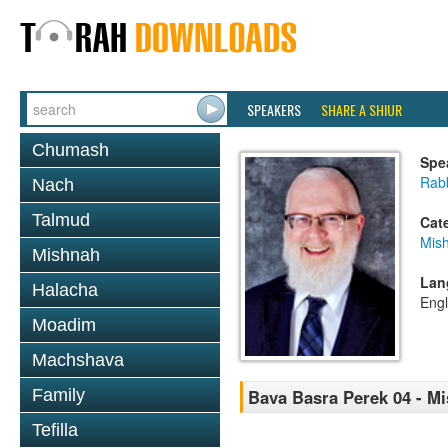
SPEAKERS
SHARE A SHIUR
Chumash
Spe
Rabb
Nach
Talmud
Cat
Mis
Mishnah
Lan
Halacha
Engl
Moadim
Machshava
Family
Bava Basra Perek 04 - M
Tefilla