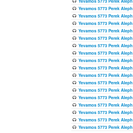
Yevamos 5773 Perek Aleph
Yevamos 5773 Perek Aleph
Yevamos 5773 Perek Aleph
Yevamos 5773 Perek Aleph 
Yevamos 5773 Perek Aleph 
Yevamos 5773 Perek Aleph
Yevamos 5773 Perek Aleph
Yevamos 5773 Perek Aleph
Yevamos 5773 Perek Aleph
Yevamos 5773 Perek Aleph
Yevamos 5773 Perek Aleph
Yevamos 5773 Perek Aleph
Yevamos 5773 Perek Aleph
Yevamos 5773 Perek Aleph
Yevamos 5773 Perek Aleph
Yevamos 5773 Perek Aleph
Yevamos 5773 Perek Aleph
Yevamos 5773 Perek Aleph