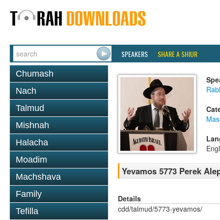
SPEAKERS
SHARE A SHIUR
Chumash
Spe
Rabb
Nach
Talmud
Cat
Mas
Mishnah
Lan
Halacha
Engl
Moadim
Yevamos 5773 Perek Alep
Machshava
Family
Details
cdd/talmud/5773-yevamos/
Tefilla