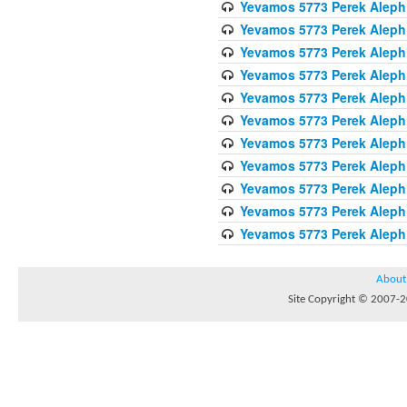
Yevamos 5773 Perek Aleph
Yevamos 5773 Perek Aleph
Yevamos 5773 Perek Aleph
Yevamos 5773 Perek Aleph
Yevamos 5773 Perek Aleph
Yevamos 5773 Perek Aleph
Yevamos 5773 Perek Aleph
Yevamos 5773 Perek Aleph
Yevamos 5773 Perek Aleph
Yevamos 5773 Perek Aleph
Yevamos 5773 Perek Aleph
About
Site Copyright © 2007-20