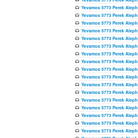
Yevamos 5773 Perek Aleph
Yevamos 5773 Perek Aleph
Yevamos 5773 Perek Aleph
Yevamos 5773 Perek Aleph
Yevamos 5773 Perek Aleph 
Yevamos 5773 Perek Aleph
Yevamos 5773 Perek Aleph
Yevamos 5773 Perek Aleph
Yevamos 5773 Perek Aleph
Yevamos 5773 Perek Aleph
Yevamos 5773 Perek Aleph
Yevamos 5773 Perek Aleph 
Yevamos 5773 Perek Aleph 
Yevamos 5773 Perek Aleph 
Yevamos 5773 Perek Aleph 
Yevamos 5773 Perek Aleph 
Yevamos 5773 Perek Aleph