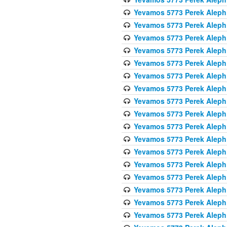
Yevamos 5773 Perek Aleph
Yevamos 5773 Perek Aleph
Yevamos 5773 Perek Aleph
Yevamos 5773 Perek Aleph
Yevamos 5773 Perek Aleph 
Yevamos 5773 Perek Aleph
Yevamos 5773 Perek Aleph
Yevamos 5773 Perek Aleph
Yevamos 5773 Perek Aleph
Yevamos 5773 Perek Aleph
Yevamos 5773 Perek Aleph
Yevamos 5773 Perek Aleph 
Yevamos 5773 Perek Aleph 
Yevamos 5773 Perek Aleph 
Yevamos 5773 Perek Aleph 
Yevamos 5773 Perek Aleph 
Yevamos 5773 Perek Aleph