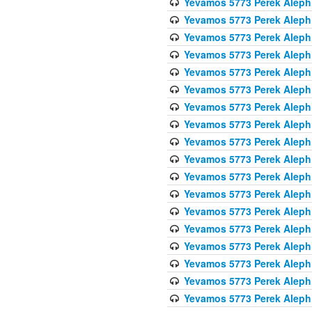
Yevamos 5773 Perek Aleph
Yevamos 5773 Perek Aleph
Yevamos 5773 Perek Aleph
Yevamos 5773 Perek Aleph 
Yevamos 5773 Perek Aleph 
Yevamos 5773 Perek Aleph
Yevamos 5773 Perek Aleph
Yevamos 5773 Perek Aleph
Yevamos 5773 Perek Aleph
Yevamos 5773 Perek Aleph
Yevamos 5773 Perek Aleph
Yevamos 5773 Perek Aleph
Yevamos 5773 Perek Aleph
Yevamos 5773 Perek Aleph
Yevamos 5773 Perek Aleph
Yevamos 5773 Perek Aleph
Yevamos 5773 Perek Aleph
Yevamos 5773 Perek Aleph