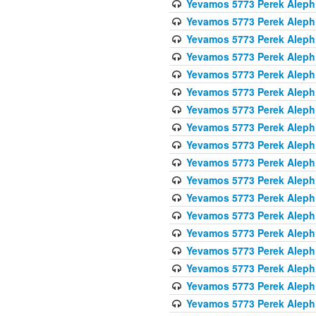
Yevamos 5773 Perek Aleph
Yevamos 5773 Perek Aleph
Yevamos 5773 Perek Aleph
Yevamos 5773 Perek Aleph
Yevamos 5773 Perek Aleph
Yevamos 5773 Perek Aleph
Yevamos 5773 Perek Aleph
Yevamos 5773 Perek Aleph
Yevamos 5773 Perek Aleph
Yevamos 5773 Perek Aleph
Yevamos 5773 Perek Aleph
Yevamos 5773 Perek Aleph
Yevamos 5773 Perek Aleph
Yevamos 5773 Perek Aleph
Yevamos 5773 Perek Aleph
Yevamos 5773 Perek Aleph
Yevamos 5773 Perek Aleph
Yevamos 5773 Perek Aleph