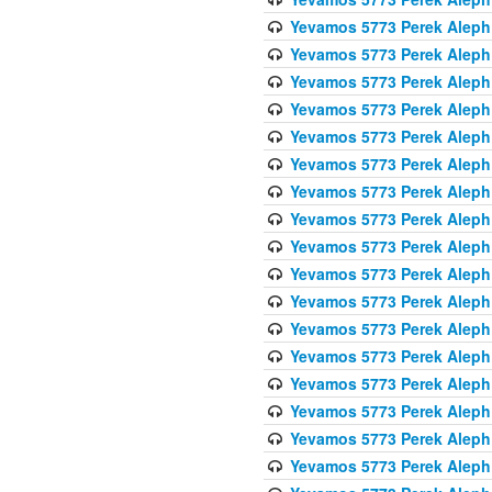
Yevamos 5773 Perek Aleph
Yevamos 5773 Perek Aleph
Yevamos 5773 Perek Aleph
Yevamos 5773 Perek Aleph
Yevamos 5773 Perek Aleph 
Yevamos 5773 Perek Aleph
Yevamos 5773 Perek Aleph
Yevamos 5773 Perek Aleph
Yevamos 5773 Perek Aleph
Yevamos 5773 Perek Aleph
Yevamos 5773 Perek Aleph
Yevamos 5773 Perek Aleph 
Yevamos 5773 Perek Aleph 
Yevamos 5773 Perek Aleph 
Yevamos 5773 Perek Aleph 
Yevamos 5773 Perek Aleph 
Yevamos 5773 Perek Aleph