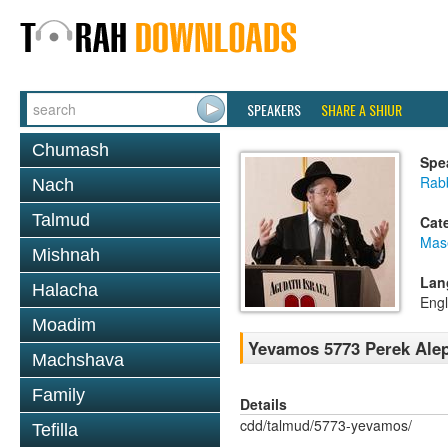
SPEAKERS
SHARE A SHIUR
Chumash
Spe
Rabb
Nach
Talmud
Cat
Mas
Mishnah
Lan
Halacha
Engl
Moadim
Yevamos 5773 Perek Alep
Machshava
Family
Details
cdd/talmud/5773-yevamos/
Tefilla