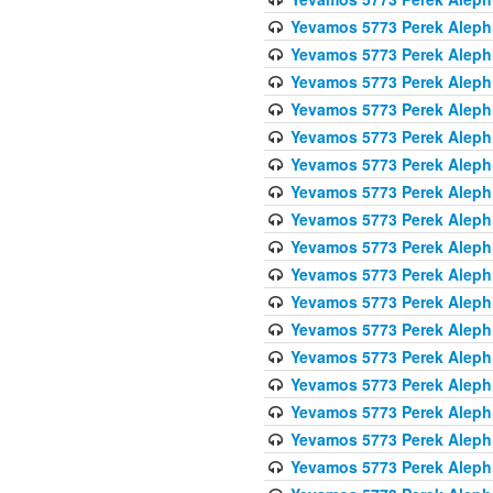
Yevamos 5773 Perek Aleph
Yevamos 5773 Perek Aleph
Yevamos 5773 Perek Aleph
Yevamos 5773 Perek Aleph
Yevamos 5773 Perek Aleph 
Yevamos 5773 Perek Aleph
Yevamos 5773 Perek Aleph
Yevamos 5773 Perek Aleph
Yevamos 5773 Perek Aleph
Yevamos 5773 Perek Aleph
Yevamos 5773 Perek Aleph
Yevamos 5773 Perek Aleph 
Yevamos 5773 Perek Aleph 
Yevamos 5773 Perek Aleph 
Yevamos 5773 Perek Aleph 
Yevamos 5773 Perek Aleph 
Yevamos 5773 Perek Aleph