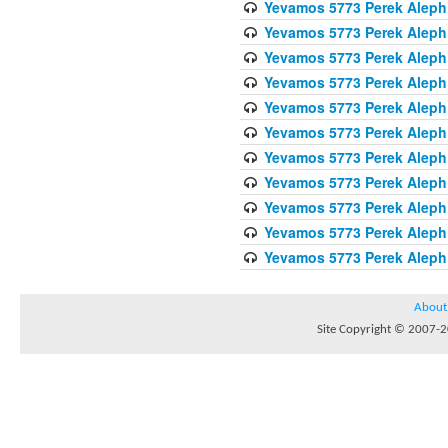
Yevamos 5773 Perek Aleph
Yevamos 5773 Perek Aleph
Yevamos 5773 Perek Aleph
Yevamos 5773 Perek Aleph
Yevamos 5773 Perek Aleph
Yevamos 5773 Perek Aleph
Yevamos 5773 Perek Aleph
Yevamos 5773 Perek Aleph
Yevamos 5773 Perek Aleph
Yevamos 5773 Perek Aleph
Yevamos 5773 Perek Aleph
About
Site Copyright © 2007-20