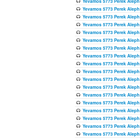
Yevamos 5773 Perek Aleph
Yevamos 5773 Perek Aleph
Yevamos 5773 Perek Aleph
Yevamos 5773 Perek Aleph 
Yevamos 5773 Perek Aleph 
Yevamos 5773 Perek Aleph
Yevamos 5773 Perek Aleph
Yevamos 5773 Perek Aleph
Yevamos 5773 Perek Aleph
Yevamos 5773 Perek Aleph
Yevamos 5773 Perek Aleph
Yevamos 5773 Perek Aleph
Yevamos 5773 Perek Aleph
Yevamos 5773 Perek Aleph
Yevamos 5773 Perek Aleph
Yevamos 5773 Perek Aleph
Yevamos 5773 Perek Aleph
Yevamos 5773 Perek Aleph