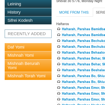
Shevat 30 5776, Monday Night
Leining
MORE FROM THIS:
SERI
History
Sifrei Kodesh
Haftaros
Haftarah, Parshas Bamidbar
RECENTLY ADDED
Haftarah, Parshas Bamidbar
Haftarah, Parshas Bechukos
Haftarah, Parshas Bechukos
Daf Yomi
Haftarah, Parshas Behaalo
Mishnah Yomi
Haftarah, Parshas Behar, S
Mishnah Berurah
Haftarah, Parshas Behar, S
Yomi
Haftarah, Parshas Beshalac
Haftarah, Parshas Bo, Shiu
Mishnah Torah Yomi
Haftarah, Parshas Bo, Shiu
Haftarah, Parshas Emor, Sh
Haftarah, Parshas Emor, Sh
Haftarah, Parshas Emor, Sh
Haftarah, Parshas Hachode