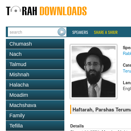
SPEAKERS
SHARE A SHIUR
Chumash
Spe
Rabb
Nach
Talmud
Cat
Ter
Mishnah
Lan
Halacha
Engl
Moadim
Machshava
Haftarah, Parshas Teruma
Family
Details
Tefilla