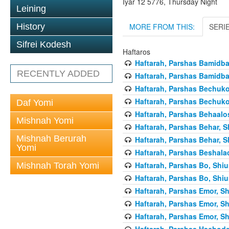
Iyar 12 5776, Thursday Night
Leining
MORE FROM THIS:
SERI
History
Sifrei Kodesh
Haftaros
Haftarah, Parshas Bamidbar
RECENTLY ADDED
Haftarah, Parshas Bamidbar
Haftarah, Parshas Bechukos
Haftarah, Parshas Bechukos
Daf Yomi
Haftarah, Parshas Behaalo
Mishnah Yomi
Haftarah, Parshas Behar, S
Mishnah Berurah
Haftarah, Parshas Behar, S
Yomi
Haftarah, Parshas Beshalac
Haftarah, Parshas Bo, Shiu
Mishnah Torah Yomi
Haftarah, Parshas Bo, Shiu
Haftarah, Parshas Emor, Sh
Haftarah, Parshas Emor, Sh
Haftarah, Parshas Emor, Sh
Haftarah, Parshas Hachode