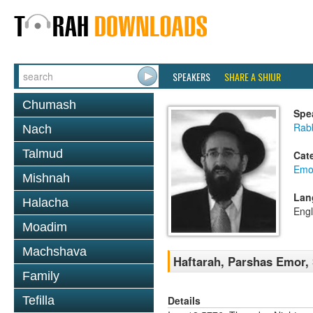
SPEAKERS
SHARE A SHIUR
Chumash
Spe
Rabb
Nach
Talmud
Cat
Emo
Mishnah
Lan
Halacha
Engl
Moadim
Machshava
Haftarah, Parshas Emor, 
Family
Details
Tefilla