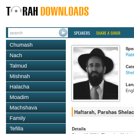
SPEAKERS
SHARE A SHIUR
Chumash
Spe
Rabb
Nach
Talmud
Cat
She
Mishnah
Lan
Halacha
Engl
Moadim
Machshava
Haftarah, Parshas Shelac
Family
Details
Tefilla