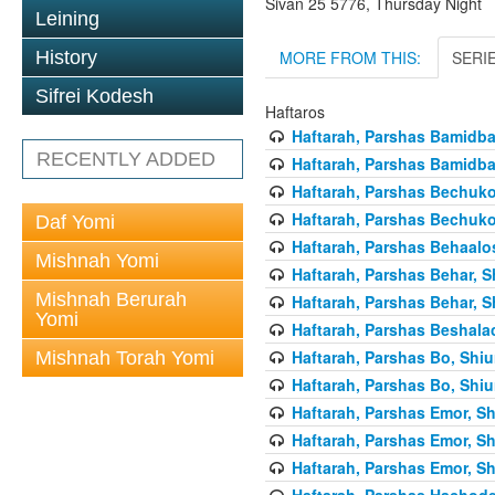
Sivan 25 5776, Thursday Night
Leining
MORE FROM THIS:
SERI
History
Sifrei Kodesh
Haftaros
Haftarah, Parshas Bamidbar
RECENTLY ADDED
Haftarah, Parshas Bamidbar
Haftarah, Parshas Bechukos
Haftarah, Parshas Bechukos
Daf Yomi
Haftarah, Parshas Behaalo
Mishnah Yomi
Haftarah, Parshas Behar, S
Mishnah Berurah
Haftarah, Parshas Behar, S
Yomi
Haftarah, Parshas Beshalac
Haftarah, Parshas Bo, Shiu
Mishnah Torah Yomi
Haftarah, Parshas Bo, Shiu
Haftarah, Parshas Emor, Sh
Haftarah, Parshas Emor, Sh
Haftarah, Parshas Emor, Sh
Haftarah, Parshas Hachode