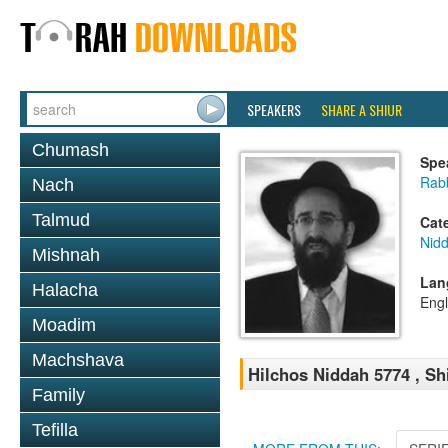
SPEAKERS
SHARE A SHIUR
Chumash
Spe
Rabb
Nach
Talmud
Cat
Nid
Mishnah
Lan
Halacha
Engl
Moadim
Machshava
Hilchos Niddah 5774 , Sh
Family
Tefilla