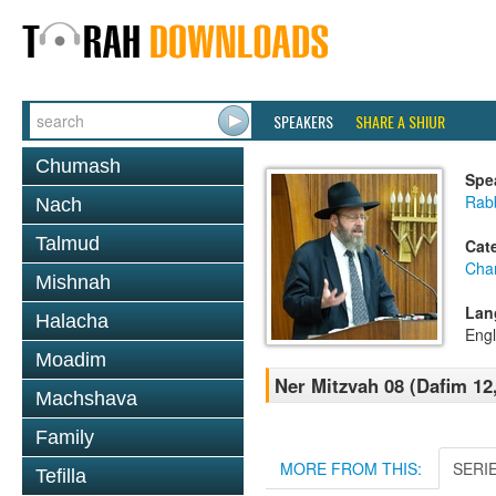
SPEAKERS
SHARE A SHIUR
Chumash
Spe
Rabb
Nach
Talmud
Cat
Cha
Mishnah
Lan
Halacha
Engl
Moadim
Ner Mitzvah 08 (Dafim 12
Machshava
Family
MORE FROM THIS:
SERI
Tefilla