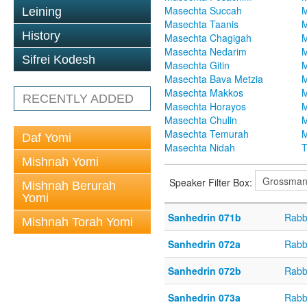
Masechta Succah
M
Leining
Masechta Taanis
M
History
Masechta Chagigah
M
Masechta Nedarim
M
Sifrei Kodesh
Masechta Gitin
M
Masechta Bava Metzia
M
Masechta Makkos
M
RECENTLY ADDED
Masechta Horayos
M
Masechta Chulin
M
Masechta Temurah
M
Daf Yomi
Masechta Nidah
T
Mishnah Yomi
Speaker Filter Box:
Mishnah Berurah
Yomi
Sanhedrin 071b
Rabb
Mishnah Torah Yomi
Sanhedrin 072a
Rabb
Sanhedrin 072b
Rabb
Sanhedrin 073a
Rabb