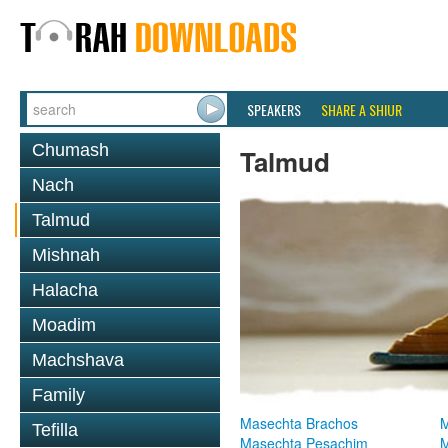
SPEAKERS
SHARE A SHIUR
Chumash
Talmud
Nach
Talmud
Mishnah
Halacha
Moadim
Machshava
Family
Masechta Brachos
M
Tefilla
Masechta Pesachim
M