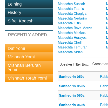
Masechta Succah
M
Leining
Masechta Taanis
M
History
Masechta Chagigah
M
Masechta Nedarim
M
Sifrei Kodesh
Masechta Gitin
M
Masechta Bava Metzia
M
Masechta Makkos
M
RECENTLY ADDED
Masechta Horayos
M
Masechta Chulin
M
Masechta Temurah
M
Daf Yomi
Masechta Nidah
T
Mishnah Yomi
Speaker Filter Box:
Mishnah Berurah
Yomi
Sanhedrin 059a
Rabb
Mishnah Torah Yomi
Sanhedrin 059b
Rabb
Sanhedrin 060a
Rabb
Sanhedrin 060b
Rabb