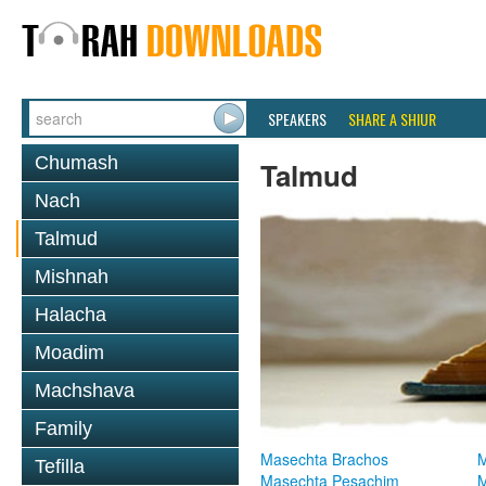
SPEAKERS
SHARE A SHIUR
Chumash
Talmud
Nach
Talmud
Mishnah
Halacha
Moadim
Machshava
Family
Masechta Brachos
M
Tefilla
Masechta Pesachim
M