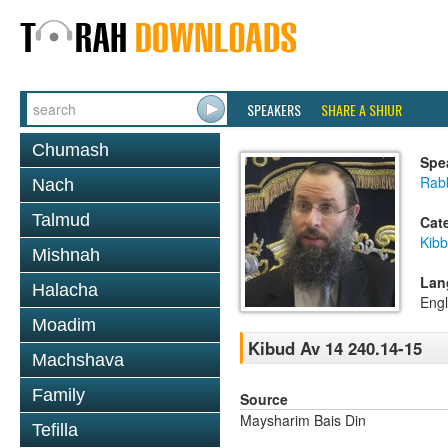
SPEAKERS
SHARE A SHIUR
Chumash
Spe
Rab
Nach
Talmud
Cat
Kib
Mishnah
Lan
Halacha
Engl
Moadim
Kibud Av 14 240.14-15
Machshava
Family
Source
Maysharim Bais Din
Tefilla